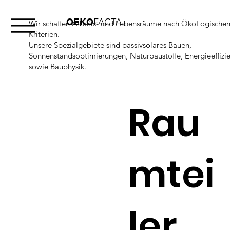
OEKO
FACTA
Wir schaffen Arbeits- und Lebensräume nach ÖkoLogische
Kriterien.
Unsere Spezialgebiete sind passivsolares Bauen,
Sonnenstandsoptimierungen, Naturbaustoffe, Energieeffizi
sowie Bauphysik.
Rau
mtei
ler