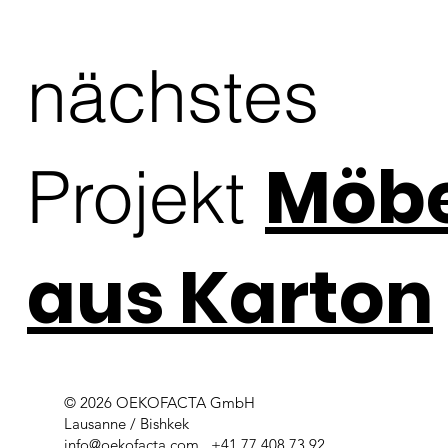
Wohnstube soll mit einem, auf beiden Richtungen 
dienenden, Raumteiler geteilt werden. 

nächstes
Nebst dem aufbewahren und ausstellen soll es auch 
zum arbeiten möglich sein. Zur Materialwahl als 
Referenz diente im sichtbezugstehender 
Küchenschrank in Eiche.
Möbe
Projekt
aus Karton
© 2026 OEKOFACTA GmbH
Lausanne / Bishkek
info@oekofacta.com
, +41 77 408 73 92