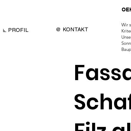
OE
Wir 
@ KONTAKT
⦜ PROFIL
Krite
Unse
Sonn
Baup
Fass
Scha