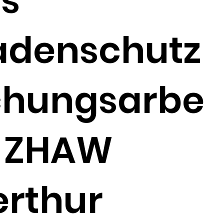
ls
adenschutz
chungsarbe
t ZHAW
erthur