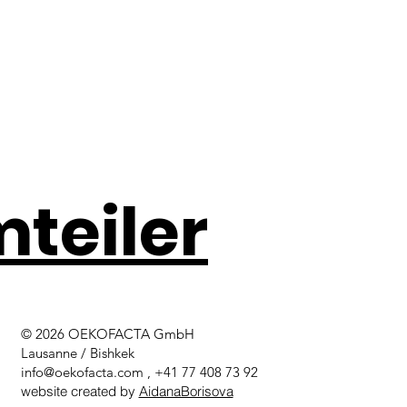
t lediglich Wolle, Seife und Wasser, wobei die schuppenartige 
truktur ermöglicht es, Wolle im Nassfilzverfahren als Armierung
r für das Recycling anderer Textilien dienen kann. Die gewüns
es und festes Flächengebilde entsteht. Obwohl auch industriell
rden, sind solche Filzmatten für den Einsatz im Freien nicht gee
ält, jedoch wie bei jedem Produkt hat Wolleproduktion auch Umw
rden. Wir wollen diesen Rohstoff Wolle zu 100% verwenden um 
 entstehen etwa 120 Tonnen CO2-Emissionen. Die Installation
teiler
 und schadet der menschlichen Gesundheit nicht.
© 2026 OEKOFACTA GmbH
Lausanne / Bishkek
info@oekofacta.com
, +41 77 408 73 92
website created by
AidanaBorisova