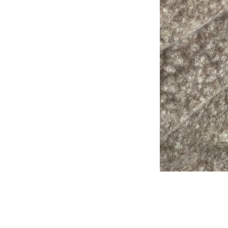
ich ökologisch als sinnvoll, da sie recyclebar und biologisch