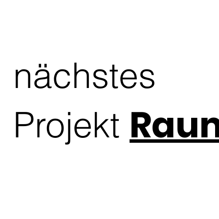
Moderne darstellt. Die Herstellung einer Filzmatte erforder
die Fasern miteinander verbinden. Diese einzigartige Fasers
Gestaltungsmöglichkeiten bietet und insbesondere als Träge
Verwendung einer Walzmaschine erreicht, wodurch ein dicht
Fasern mit Nadeln oder Druckplatten miteinander verfilzt we
nächstes
Wolle ist eine natürliche, hochwertige Faser die lange h
die landwirtschaftliche Fleisch Produktion verursacht we
verlieren. 

Bei der Verbrennung z.B. von 60 Tonnen schmutziger Wolle
Raum
Projekt
Basaltplatten und anderen künstlichen Materialien sicher