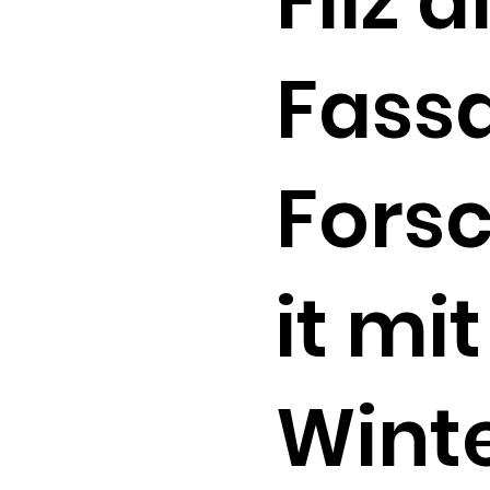
Filz a
Fass
Fors
it mi
Wint