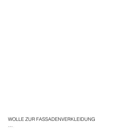
WOLLE ZUR FASSADENVERKLEIDUNG

Die Verwendung von Filz als Fassadenverkleidung erweist s