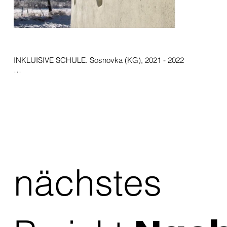
INKLUISIVE SCHULE. Sosnovka (KG), 2021 - 2022

Geschossfläche 420 m2, Gebäudevolumen 1'470 m3, 

Baukosten 100'000 Euro inkl. Ausbau

Architektur: pro bono

Video auf Youtube >>> Center for Inclusive Education built 
with sun and nature

​In der Nähe von Bischkek in Kirgistan haben wir ein 
Schulgebäude für Kinder mit Behinderung geplant und inner 
nächstes
8 Monaten gebaut. 

Das Schulgebäude soll als erste Phase einer zukünftigen 
grossen Schulanlage sein. Die Tragstruktur wurde aus Holz 
erstellt, die Dämm-ung der Aussenwände und die 
Dachdämmung aus Stroh, die Klasseinzwischen-wände 
aus Stampfstroh, auf alle Wände wurde beidseitig 
