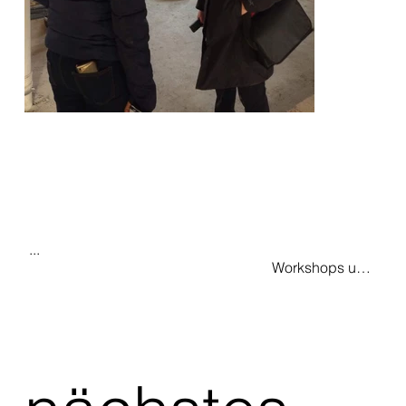
...

                                                                   Workshops und 
Seminare in Kirgistan für junge 
ArchitekturstudentInnen.